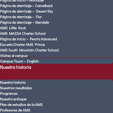
Página de inicio – Avondale
Jardín de infancia
Página de aterrizaje – Camelback
Remisión
Página de aterrizaje – Desert Sky
Visitas al campus
Página de aterrizaje – Flor
Página de aterrizaje – Glendale
Página de inicio
AMS Little Rock
Página de inicio – Avondale
AMS MASSA Charter School
Página de aterrizaje – Camelback
Página de inicio – Peoria Advanced
Página de aterrizaje – Desert Sky
Escuela Charter AMS Prince
AMS South Mountain Charter School
Página de aterrizaje – Flor
Visitas al campus
Página de aterrizaje – Glendale
Campus Tours – English
AMS Little Rock
Nuestra historia
AMS MASSA Charter School
Página de inicio – Peoria Advanced
Nuestra historia
Escuela Charter AMS Prince
Nuestros resultados
AMS South Mountain Charter School
Programas
Visitas al campus
Nuestro enfoque
Campus Tours – English
Plan de estudios de la AMS
Profesores de AMS
Nuestra historia