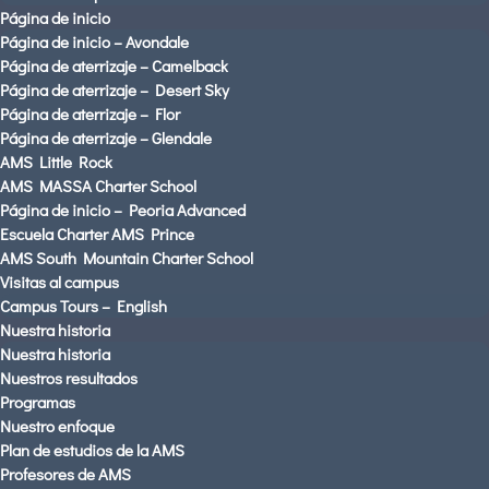
Página de inicio
DISTRICT HOME PAGE
Página de inicio – Avondale
Español
Página de aterrizaje – Camelback
Página de aterrizaje – Desert Sky
Página de aterrizaje – Flor
Página de aterrizaje – Glendale
AMS Little Rock
AMS MASSA Charter School
Página de inicio – Peoria Advanced
Escuela Charter AMS Prince
AMS South Mountain Charter School
Visitas al campus
AMS PARENTS & STUDENTS
Campus Tours – English
CAREERS AT AMS
Nuestra historia
Nuestra historia
CONTACT US
Nuestros resultados
Visitas al campus
Programas
Español
Nuestro enfoque
Plan de estudios de la AMS
Profesores de AMS