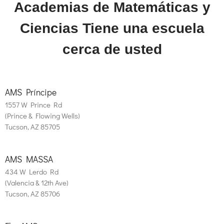
Academias de Matemáticas y
Ciencias Tiene una escuela
cerca de usted
AMS Príncipe
1557 W Prince Rd
(Prince & Flowing Wells)
Tucson, AZ 85705
AMS MASSA
434 W Lerdo Rd
(Valencia & 12th Ave)
Tucson, AZ 85706