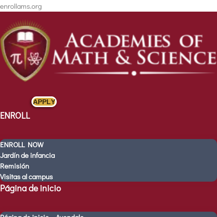
enrollams.org
APPLY
ENROLL
ENROLL NOW
Jardín de infancia
Remisión
Visitas al campus
Página de inicio
ENROLL
ENROLL NOW