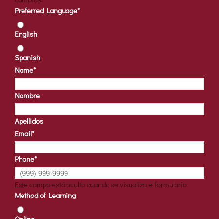
Preferred Language
*
English
Spanish
Name
*
Nombre
Apellidos
Email
*
Phone
*
Este campo está oculto cuando se visualiza el formulario
Method of Learning
Online