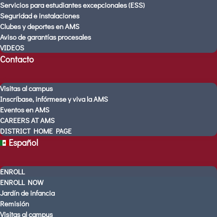
Servicios para estudiantes excepcionales (ESS)
Nuestra historia
Seguridad e instalaciones
Nuestros resultados
Clubes y deportes en AMS
Programas
Aviso de garantías procesales
VIDEOS
Nuestro enfoque
Contacto
Plan de estudios de la AMS
Profesores de AMS
Servicios para estudiantes
Visitas al campus
excepcionales (ESS)
Inscríbase, infórmese y viva la AMS
Seguridad e instalaciones
Eventos en AMS
CAREERS AT AMS
Clubes y deportes en AMS
DISTRICT HOME PAGE
Aviso de garantías procesales
Español
VIDEOS
Contacto
ENROLL
Visitas al campus
ENROLL NOW
Inscríbase, infórmese y viva la AMS
Jardín de infancia
Eventos en AMS
Remisión
CAREERS AT AMS
Visitas al campus