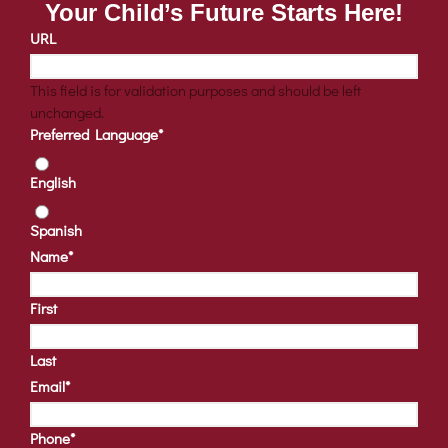
Your Child’s Future Starts Here!
URL
This field is for validation purposes and should be left
unchanged.
Preferred Language
*
English
Spanish
Name
*
First
Last
Email
*
Phone
*