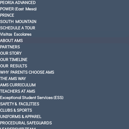
PEORIA ADVANCED
POWER (East Mesa)
AMS PARENTS & STUDENTS
PRINCE
SOUTH MOUNTAIN
CAREERS AT AMS
SCHEDULE A TOUR
CONTACT US
Visitas Escolares
OUR LOCATIONS
ABOUT AMS
PARTNERS
English
OUR STORY
OUR TIMELINE
OUR RESULTS
WHY PARENTS CHOOSE AMS
THE AMS WAY
AMS CURRICULUM
TEACHERS AT AMS
Exceptional Student Services (ESS)
SAFETY & FACILITIES
CLUBS & SPORTS
UNIFORMS & APPAREL
PROCEDURAL SAFEGUARDS