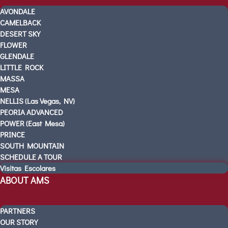
PRE-K
AVONDALE
KINDERGARTEN READINESS
CAMELBACK
REFER A FRIEND
DESERT SKY
FLOWER
CAMPUS TOURS
GLENDALE
OUR SCHOOLS
LITTLE ROCK
AVONDALE
MASSA
CAMELBACK
MESA
NELLIS (Las Vegas, NV)
DESERT SKY
PEORIA ADVANCED
FLOWER
POWER (East Mesa)
GLENDALE
PRINCE
LITTLE ROCK
SOUTH MOUNTAIN
MASSA
SCHEDULE A TOUR
Visitas Escolares
MESA
ABOUT AMS
NELLIS (Las Vegas, NV)
PEORIA ADVANCED
POWER (East Mesa)
PARTNERS
OUR STORY
PRINCE