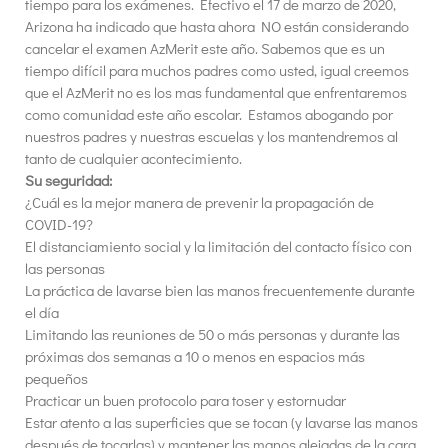
tiempo para los exámenes. Efectivo el 17 de marzo de 2020,
Arizona ha indicado que hasta ahora NO están considerando
cancelar el examen AzMerit este año. Sabemos que es un
tiempo difícil para muchos padres como usted, igual creemos
que el AzMerit no es los mas fundamental que enfrentaremos
como comunidad este año escolar. Estamos abogando por
nuestros padres y nuestras escuelas y los mantendremos al
tanto de cualquier acontecimiento.
Su seguridad:
¿Cuál es la mejor manera de prevenir la propagación de
COVID-19?
El distanciamiento social y la limitación del contacto físico con
las personas
La práctica de lavarse bien las manos frecuentemente durante
el día
Limitando las reuniones de 50 o más personas y durante las
próximas dos semanas a 10 o menos en espacios más
pequeños
Practicar un buen protocolo para toser y estornudar
Estar atento a las superficies que se tocan (y lavarse las manos
después de tocarlas) y mantener las manos alejadas de la cara