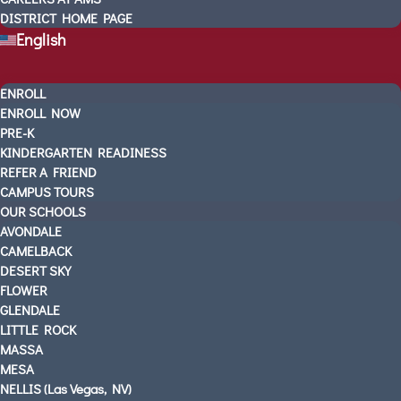
DISTRICT HOME PAGE
LEADERSHIP TEAM
English
AMS In The News
VIDEOS
ENROLL
CONTACT US
ENROLL NOW
SCHEDULE A TOUR
PRE-K
3 WAYS TO GET STARTED
KINDERGARTEN READINESS
UPCOMING EVENTS
REFER A FRIEND
CAREERS AT AMS
CAMPUS TOURS
OUR SCHOOLS
DISTRICT HOME PAGE
AVONDALE
English
CAMELBACK
DESERT SKY
FLOWER
GLENDALE
LITTLE ROCK
MASSA
MESA
NELLIS (Las Vegas, NV)