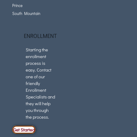
Prince
South Mountain
ENROLLMENT
Starting the
enrollment
process is
easy. Contact
one of our
friendly
Enrollment
Specialists and
they will help
you through
the process.
Get Started