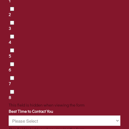
1
2
3
4
5
6
7
8
This field is hidden when viewing the form
Best Time to Contact You