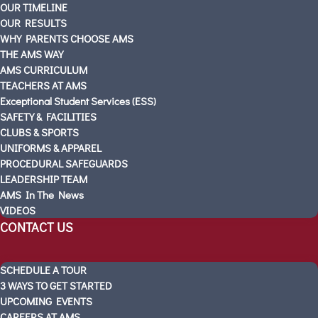
OUR TIMELINE
SOUTH MOUNTAIN
OUR RESULTS
SCHEDULE A TOUR
WHY PARENTS CHOOSE AMS
Visitas Escolares
THE AMS WAY
ABOUT AMS
AMS CURRICULUM
TEACHERS AT AMS
PARTNERS
Exceptional Student Services (ESS)
OUR STORY
SAFETY & FACILITIES
OUR TIMELINE
CLUBS & SPORTS
OUR RESULTS
UNIFORMS & APPAREL
PROCEDURAL SAFEGUARDS
WHY PARENTS CHOOSE AMS
LEADERSHIP TEAM
THE AMS WAY
AMS In The News
AMS CURRICULUM
VIDEOS
TEACHERS AT AMS
CONTACT US
Exceptional Student Services (ESS)
SAFETY & FACILITIES
SCHEDULE A TOUR
CLUBS & SPORTS
3 WAYS TO GET STARTED
UNIFORMS & APPAREL
UPCOMING EVENTS
PROCEDURAL SAFEGUARDS
CAREERS AT AMS