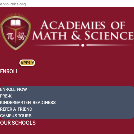
enrollams.org
APPLY
ENROLL
ENROLL NOW
PRE-K
KINDERGARTEN READINESS
REFER A FRIEND
CAMPUS TOURS
ENROLL
OUR SCHOOLS
ENROLL NOW