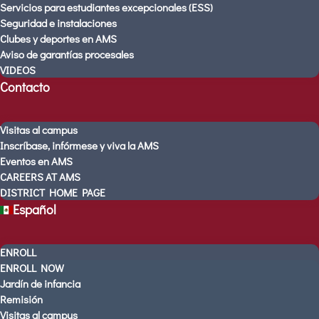
Servicios para estudiantes excepcionales (ESS)
Profesores de AMS
Seguridad e instalaciones
Clubes y deportes en AMS
Servicios para estudiantes
excepcionales (ESS)
Aviso de garantías procesales
VIDEOS
Seguridad e instalaciones
Contacto
Clubes y deportes en AMS
Aviso de garantías procesales
VIDEOS
Visitas al campus
Inscríbase, infórmese y viva la AMS
Contacto
Eventos en AMS
Visitas al campus
CAREERS AT AMS
Inscríbase, infórmese y viva la AMS
DISTRICT HOME PAGE
Eventos en AMS
Español
CAREERS AT AMS
DISTRICT HOME PAGE
ENROLL
Español
ENROLL NOW
Jardín de infancia
Remisión
Visitas al campus