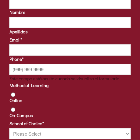
Nombre
Apellidos
Email
*
Phone
*
Este campo está oculto cuando se visualiza el formulario
Method of Learning
Online
On-Campus
School of Choice
*