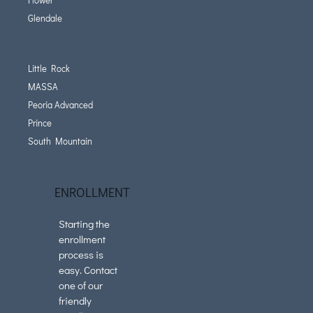
Glendale
Little Rock
MASSA
Peoria Advanced
Prince
South Mountain
ENROLLMENT
Starting the
enrollment
process is
easy. Contact
one of our
friendly