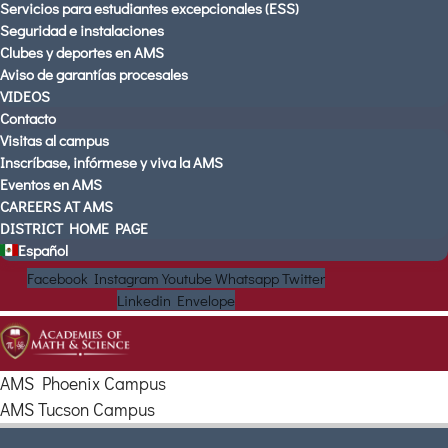
Servicios para estudiantes excepcionales (ESS)
Seguridad e instalaciones
Clubes y deportes en AMS
Aviso de garantías procesales
VIDEOS
Contacto
Visitas al campus
Inscríbase, infórmese y viva la AMS
Eventos en AMS
CAREERS AT AMS
DISTRICT HOME PAGE
Español
Facebook
Instagram
Youtube
Whatsapp
Twitter
Linkedin
Envelope
AMS Phoenix Campus
AMS Tucson Campus