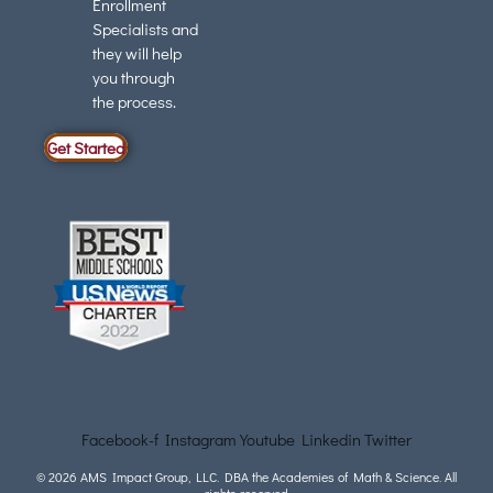
Enrollment
Specialists and
they will help
you through
the process.
Get Started
Facebook-f
Instagram
Youtube
Linkedin
Twitter
© 2026 AMS Impact Group, LLC. DBA the Academies of Math & Science. All