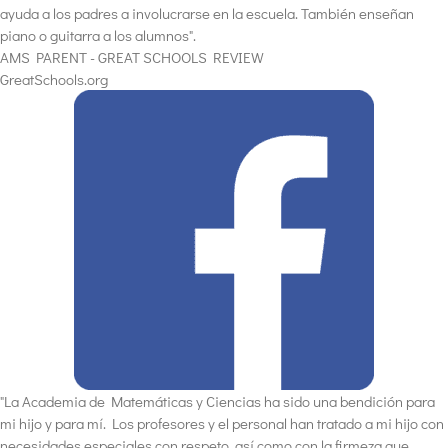
ayuda a los padres a involucrarse en la escuela. También enseñan
piano o guitarra a los alumnos".
AMS PARENT - GREAT SCHOOLS REVIEW
GreatSchools.org
"La Academia de Matemáticas y Ciencias ha sido una bendición para
mi hijo y para mí. Los profesores y el personal han tratado a mi hijo con
necesidades especiales con respeto, así como con la firmeza que