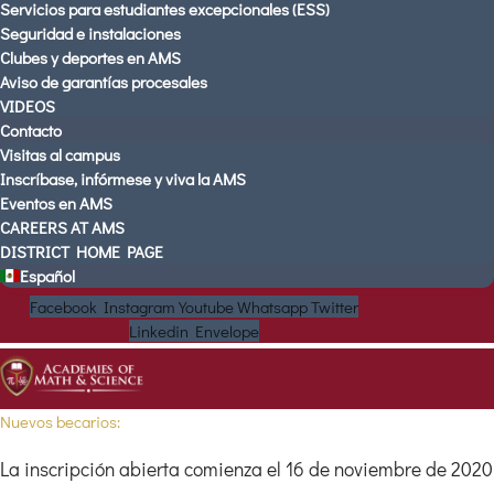
Servicios para estudiantes excepcionales (ESS)
Seguridad e instalaciones
Clubes y deportes en AMS
Aviso de garantías procesales
VIDEOS
Contacto
Visitas al campus
Inscríbase, infórmese y viva la AMS
Eventos en AMS
CAREERS AT AMS
DISTRICT HOME PAGE
Español
Facebook
Instagram
Youtube
Whatsapp
Twitter
Linkedin
Envelope
Nuevos becarios:
La inscripción abierta comienza el 16 de noviembre de 2020