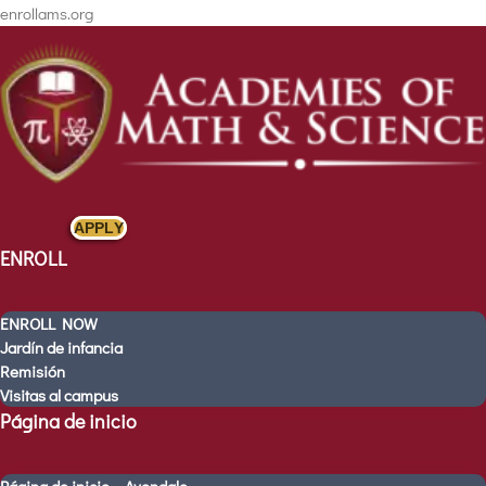
enrollams.org
APPLY
ENROLL
ENROLL NOW
Jardín de infancia
Remisión
Visitas al campus
Página de inicio
ENROLL
ENROLL NOW