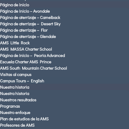
Página de inicio
DISTRICT HOME PAGE
Página de inicio – Avondale
Español
Página de aterrizaje – Camelback
Página de aterrizaje – Desert Sky
Página de aterrizaje – Flor
Página de aterrizaje – Glendale
AMS Little Rock
AMS MASSA Charter School
Página de inicio – Peoria Advanced
Escuela Charter AMS Prince
AMS South Mountain Charter School
Visitas al campus
AMS PARENTS & STUDENTS
Campus Tours – English
CAREERS AT AMS
Nuestra historia
Nuestra historia
CONTACT US
Nuestros resultados
Visitas al campus
Programas
Español
Nuestro enfoque
Plan de estudios de la AMS
Profesores de AMS