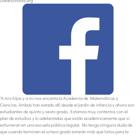
GreatSchools.org
"A mis hijas y a mí nos encanta la Academia de Matemáticas y
Ciencias. Ambas han estado allí desde el jardín de infancia y ahora son
estudiantes de quinto y sexto grado. Estamos muy contentos con el
plan de estudios y lo adelantadas que están académicamente que si
estuvieran en una escuela pública regular. No tengo ninguna duda de
que cuando terminen el octavo grado estarán más que listos para la