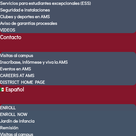
Servicios para estudiantes excepcionales (ESS)
Nuestra historia
Seguridad e instalaciones
Nuestros resultados
Clubes y deportes en AMS
Programas
Aviso de garantías procesales
VIDEOS
Nuestro enfoque
Contacto
Plan de estudios de la AMS
Profesores de AMS
Servicios para estudiantes
Visitas al campus
excepcionales (ESS)
Inscríbase, infórmese y viva la AMS
Seguridad e instalaciones
Eventos en AMS
CAREERS AT AMS
Clubes y deportes en AMS
DISTRICT HOME PAGE
Aviso de garantías procesales
Español
VIDEOS
Contacto
ENROLL
Visitas al campus
ENROLL NOW
Inscríbase, infórmese y viva la AMS
Jardín de infancia
Eventos en AMS
Remisión
CAREERS AT AMS
Visitas al campus