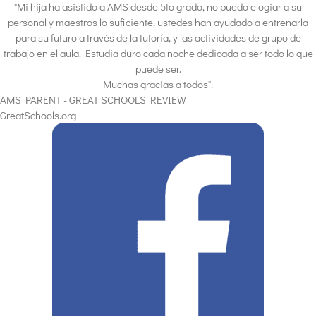
"Mi hija ha asistido a AMS desde 5to grado, no puedo elogiar a su
personal y maestros lo suficiente, ustedes han ayudado a entrenarla
para su futuro a través de la tutoría, y las actividades de grupo de
trabajo en el aula. Estudia duro cada noche dedicada a ser todo lo que
puede ser.
Muchas gracias a todos".
AMS PARENT - GREAT SCHOOLS REVIEW
GreatSchools.org