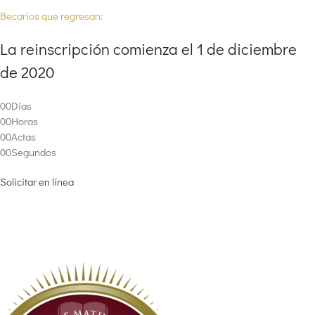
Becarios que regresan:
La reinscripción comienza el 1 de diciembre
de 2020
00
Días
00
Horas
00
Actas
00
Segundos
Solicitar en línea
AMS DESERT SKY
¡Ya se aceptan solicitudes para el curso escolar 2020/21!