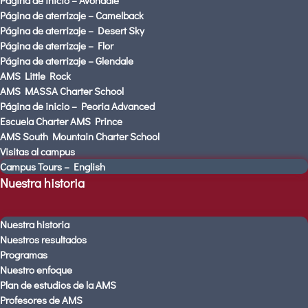
Página de inicio – Avondale
Jardín de infancia
Página de aterrizaje – Camelback
Remisión
Página de aterrizaje – Desert Sky
Visitas al campus
Página de aterrizaje – Flor
Página de aterrizaje – Glendale
Página de inicio
AMS Little Rock
Página de inicio – Avondale
AMS MASSA Charter School
Página de aterrizaje – Camelback
Página de inicio – Peoria Advanced
Página de aterrizaje – Desert Sky
Escuela Charter AMS Prince
AMS South Mountain Charter School
Página de aterrizaje – Flor
Visitas al campus
Página de aterrizaje – Glendale
Campus Tours – English
AMS Little Rock
Nuestra historia
AMS MASSA Charter School
Página de inicio – Peoria Advanced
Nuestra historia
Escuela Charter AMS Prince
Nuestros resultados
AMS South Mountain Charter School
Programas
Visitas al campus
Nuestro enfoque
Campus Tours – English
Plan de estudios de la AMS
Profesores de AMS
Nuestra historia