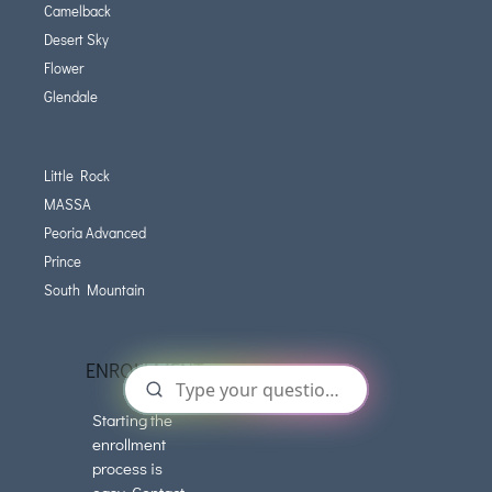
Camelback
Desert Sky
Flower
Glendale
Little Rock
MASSA
Peoria Advanced
Prince
South Mountain
ENROLLMENT
Starting the
enrollment
process is